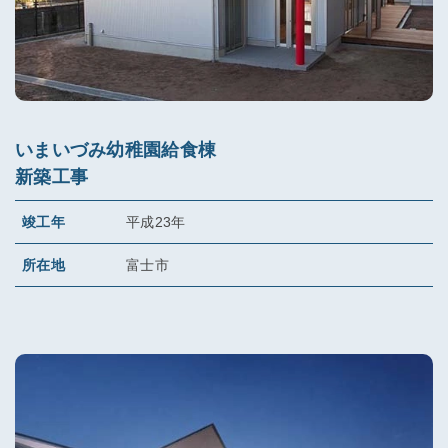
いまいづみ幼稚園給食棟
新築工事
竣工年
平成23年
所在地
富士市